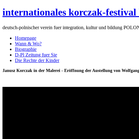
internationales korczak-festival
deutsch-polnischer verein fuer integration, kultur und bildung POLO
Homepage
Wann & Wo?
Biographie
D-Pl Zeitung fuer Sie
Die Rechte der Kinder
Janusz Korczak in der Malerei - Eröffnung der Austellung von Wolfga